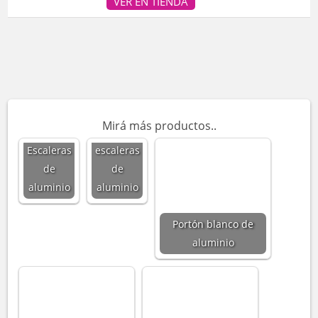
VER EN TIENDA
Fábrica
Mirá más productos..
de
Escaleras
escaleras
de
de
aluminio
aluminio
Portón blanco de
aluminio