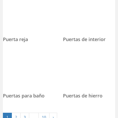
Puerta reja
Puertas de interior
Puertas para baño
Puertas de hierro
1
2
3
…
10
›