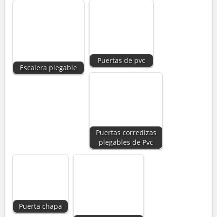
Puertas de pvc
Escalera plegable
Puertas corredizas
plegables de Pvc
Puerta chapa