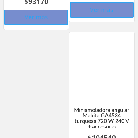
$93170
Ver más
Ver más
Miniamoladora angular
Makita GA4534
turquesa 720 W 240 V
+ accesorio
$104540