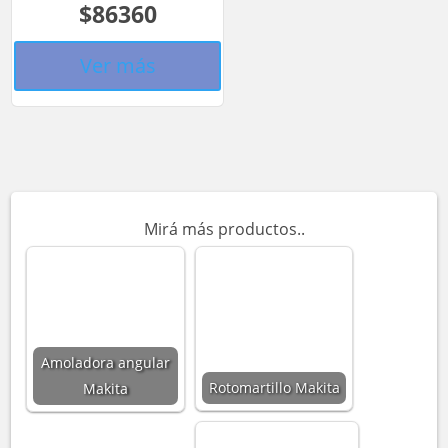
$86360
Ver más
Mirá más productos..
Amoladora angular
Rotomartillo Makita
Makita