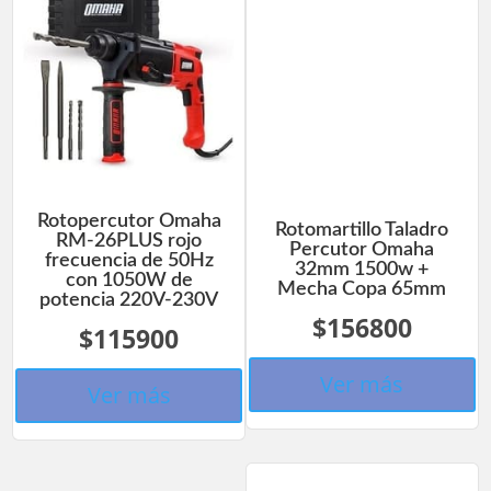
Rotopercutor Omaha
Rotomartillo Taladro
RM-26PLUS rojo
Percutor Omaha
frecuencia de 50Hz
32mm 1500w +
con 1050W de
Mecha Copa 65mm
potencia 220V-230V
$156800
$115900
Ver más
Ver más