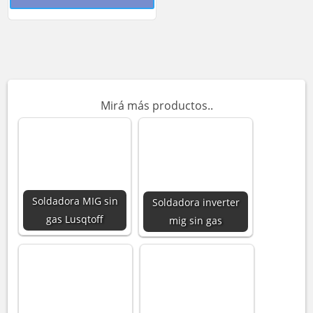
Mirá más productos..
Soldadora MIG sin
Soldadora inverter
gas Lusqtoff
mig sin gas