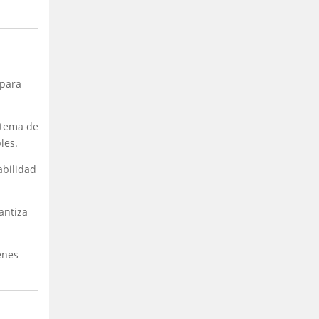
 para
stema de
les.
abilidad
antiza
enes