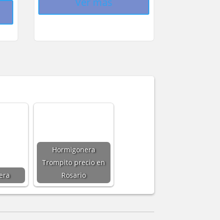
Ver más
Hormigonera
Trompito precio en
era
Rosario