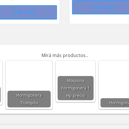
Ver más
Ver más
Mirá más productos..
Máquina
hormigonera 1
Hormigonera
Hp precio
Trompito
Hormigon