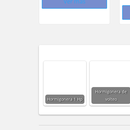
Ver más
Hormigonera de
Hormigonera 1 Hp
volteo