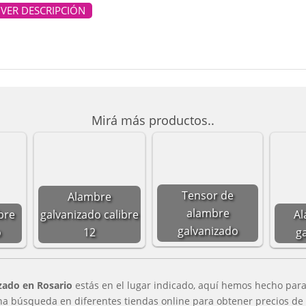
VER DESCRIPCIÓN
Mirá más productos..
Tensor de
Alambre
alambre
bre
galvanizado calibre
Al
galvanizado
o
12
g
zado en Rosario
estás en el lugar indicado, aquí hemos hecho par
na búsqueda en diferentes tiendas online para obtener precios de 