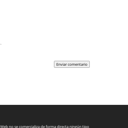
.
Enviar comentario
 Web no se comercializa de forma directa ningún tipo