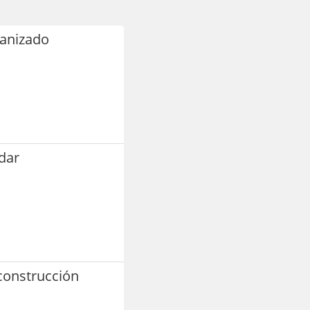
vanizado
ndar
 construcción