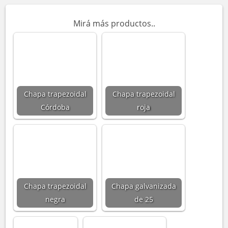
Mirá más productos..
Chapa trapezoidal
Chapa trapezoidal
Córdoba
roja
Chapa trapezoidal
Chapa galvanizada
negra
de 25