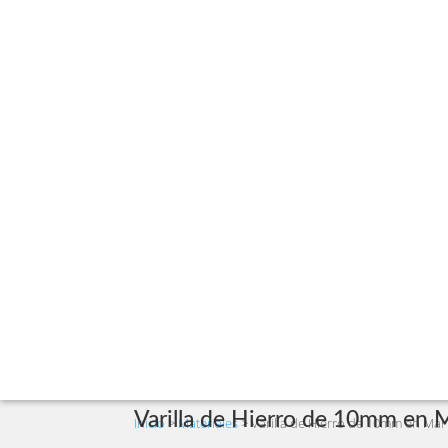
Varilla de Hierro de 10mm en M
Inicio
>
Materiales
>
Varilla de Hierro de 10mm en Mar 