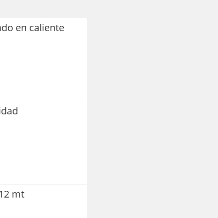
ado en caliente
idad
 12 mt