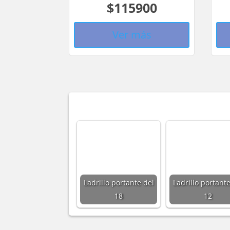
$115900
Ver más
Ladrillo portante del
Ladrillo portante
18
12