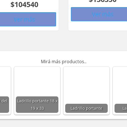
$104540
Ver más
Ver más
Mirá más productos..
 del
Ladrillo portante 18 x
19 x 33
Ladrillo portante
La