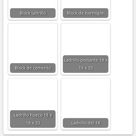
Block ladrillo
Block de hormigón
Ladrillo portante 18 x
Block de cemento
19 x 33
Ladrillo hueco 18 x
18 x 33
Ladrillo del 18