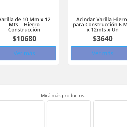
Varilla de 10 Mm x 12
Acindar Varilla Hierr
Mts | Hierro
para Construcción 6
Construcción
x 12mts x Un
$10680
$3640
Ver más
Ver más
Mirá más productos..