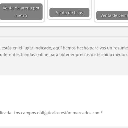
Venta de arena por
Venta de tejas
metro
Venta de cem
o
estás en el lugar indicado, aquí hemos hecho para vos un resumen
iferentes tiendas online para obtener precios de término medio de
licada.
Los campos obligatorios están marcados con
*