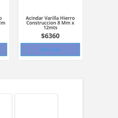
o
Acindar Varilla Hierro
 Mm
Construccion 8 Mm x
12mts
$6360
Ver más