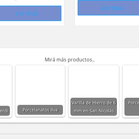
Ver más
Ver más
Mirá más productos..
Varilla de Hierro de 6
Porc
Porcelanatos Ilva
erdi
mm en San Nicolás