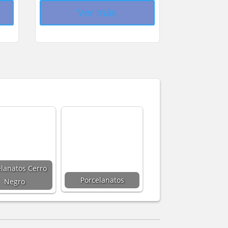
Ver más
elanatos Cerro
Porcelanatos
Negro