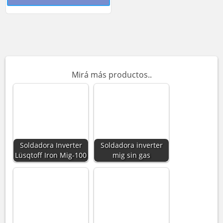
Mirá más productos..
Soldadora Inverter
Soldadora inverter
Lüsqtoff Iron Mig-100
mig sin gas