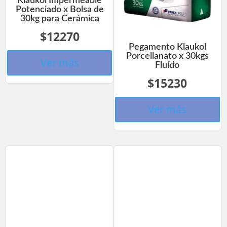
Klaukol Impermeable
Potenciado x Bolsa de
30kg para Cerámica
$12270
Pegamento Klaukol
Porcellanato x 30kgs
Ver más
Fluído
$15230
Ver más